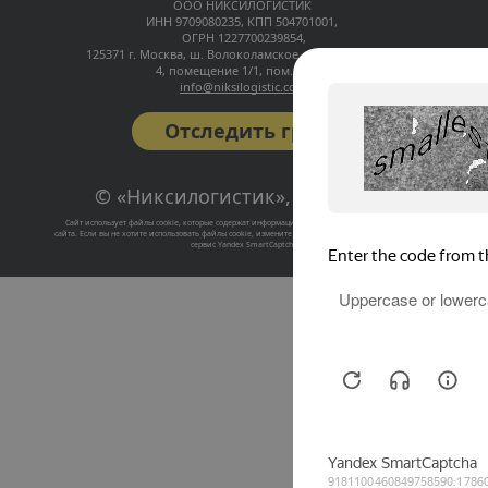
ООО НИКСИЛОГИСТИК 
ИНН 9709080235, КПП 504701001, 
ОГРН 1227700239854,
125371 г. Москва, ш. Волоколамское, д. 116, строение 
4, помещение 1/1, пом. № 113
info@niksilogistic.com
Отследить груз
© «Никсилогистик», 2016–2026
Сайт использует файлы cookie, которые содержат информацию о предыдущих посещениях веб-
сайта. Если вы не хотите использовать файлы cookie, измените настройки браузера. Сайт использует 
сервис Yandex SmartCaptcha