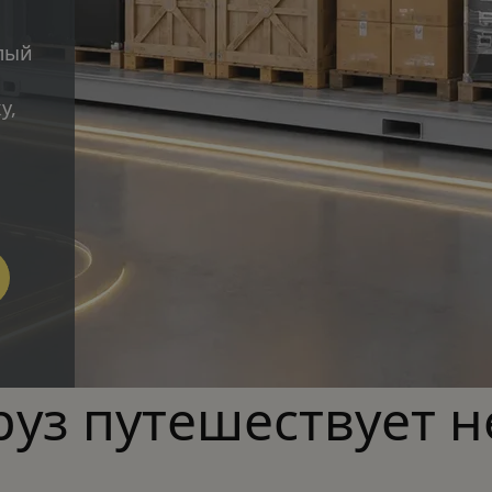
лый 
 
, 
руз путешествует н