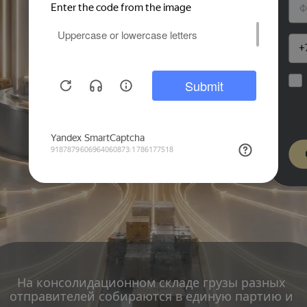
На консолидационном складе грузы разных 
отправителей собираются в единую партию и 