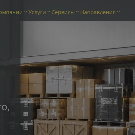
омпании
Услуги
Сервисы
Направления
о, 